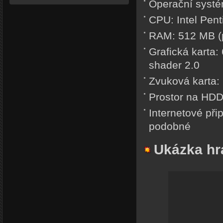
Operační syst
CPU: Intel Pen
RAM: 512 MB (
Grafická karta:
shader 2.0
Zvuková karta: 
Prostor na HD
Internetové při
podobné
Ukázka hra