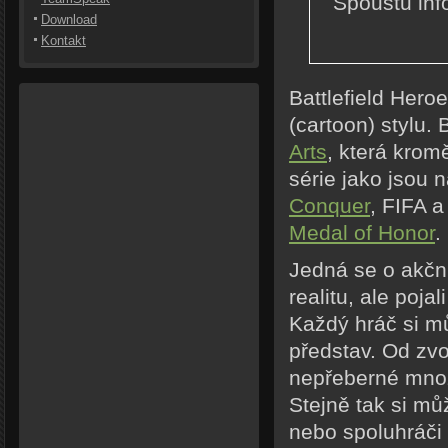
Spoustu inf
Download
Kontakt
Battlefield Hero
(cartoon) stylu.
Arts
, která krom
série jako jsou 
Conquer
, FIFA a
Medal of Honor
.
Jedná se o akční
realitu, ale poja
Každý hráč si m
představ. Od zvo
nepřeberné množs
Stejně tak si mů
nebo spoluhráči