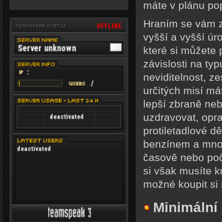
máte v plánu pop
Hraním se vám z
vyšší a vyšší úr
které si můžete 
závislosti na t
neviditelnost, ze
určitých misí má
lepší zbraně neb
uzdravovat, opra
protiletadlové d
benzínem a mnoh
časově nebo počt
si však musíte k
možné koupit si 
Minimální