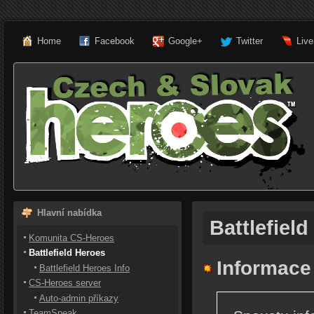
Home
Facebook
Google+
Twitter
Liv
Hlavní nabídka
Battlefiel
Komunita CS-Heroes
Battlefield Heroes
Informace 
Battlefield Heroes Info
CS-Heroes server
Auto-admin příkazy
TeamSpeak